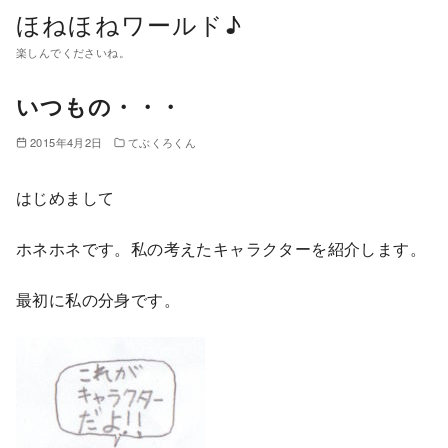
コ
ほねほねワールド♪
ン
楽しんでくださいね。
テ
ン
いつもの・・・
ツ
2015年4月2日
てぶくろくん
へ
移
はじめまして
動
ホネホネです。私の考えたキャラクターを紹介します。
最初に私の分身です。